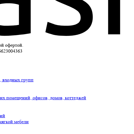
ой офертой.
6623004363
к, входных групп
их помещений, офисов, домов, коттеджей
рий
мягкой мебели