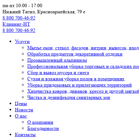
Перейти к основному содержанию
пн-пт 10:00 - 17:00
Нижний Тагил, Красноармейская, 79 е
8 800 700-46-92
Клининг-НТ
8 800 700-46-92
Услуги
Мытье окон, стекол, фасадов, витрин, вывесок, вхо
Обработка предметов декоративной отделки
Промышленный альпинизм
Профессиональная уборка торговых и складских по
Сбор и вывоз мусора и снега
Сухая и влажная уборка полов в помещениях
Уборка придомовых и прилегающих территорий
Химчистка ковров, диванов, кресел и другой мягко
Чистка и дезинфекция санитарных зон
Цены
Новости
О нас
О компании
Благодарности
Контакты