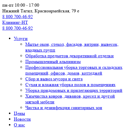
Перейти к основному содержанию
пн-пт 10:00 - 17:00
Нижний Тагил, Красноармейская, 79 е
8 800 700-46-92
Клининг-НТ
8 800 700-46-92
Услуги
Мытье окон, стекол, фасадов, витрин, вывесок,
входных групп
Обработка предметов декоративной отделки
Промышленный альпинизм
Профессиональная уборка торговых и складских
помещений, офисов, домов, коттеджей
Сбор и вывоз мусора и снега
Сухая и влажная уборка полов в помещениях
Уборка придомовых и прилегающих территорий
Химчистка ковров, диванов, кресел и другой
мягкой мебели
Чистка и дезинфекция санитарных зон
Цены
Новости
О нас